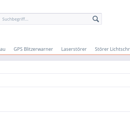
bau
GPS Blitzerwarner
Laserstörer
Störer Lichtsch