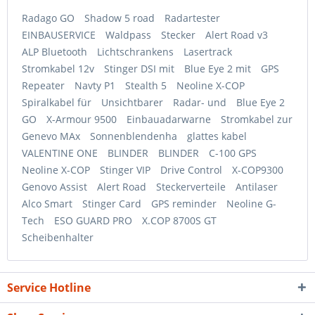
Radago GO
Shadow 5 road
Radartester
EINBAUSERVICE
Waldpass
Stecker
Alert Road v3
ALP Bluetooth
Lichtschrankens
Lasertrack
Stromkabel 12v
Stinger DSI mit
Blue Eye 2 mit
GPS
Repeater
Navty P1
Stealth 5
Neoline X-COP
Spiralkabel für
Unsichtbarer
Radar- und
Blue Eye 2
GO
X-Armour 9500
Einbauadarwarne
Stromkabel zur
Genevo MAx
Sonnenblendenha
glattes kabel
VALENTINE ONE
BLINDER
BLINDER
C-100 GPS
Neoline X-COP
Stinger VIP
Drive Control
X-COP9300
Genovo Assist
Alert Road
Steckerverteile
Antilaser
Alco Smart
Stinger Card
GPS reminder
Neoline G-
Tech
ESO GUARD PRO
X.COP 8700S GT
Scheibenhalter
Service Hotline