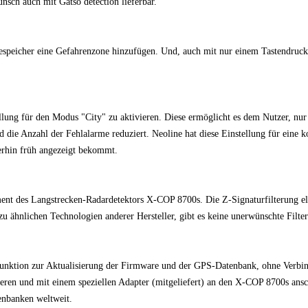
nsch auch mit Gatso detection lieferbar.
speicher eine Gefahrenzone hinzufügen. Und, auch mit nur einem Tastendruck
llung für den Modus "City" zu aktivieren. Diese ermöglicht es dem Nutzer, nur 
 die Anzahl der Fehlalarme reduziert. Neoline hat diese Einstellung für eine 
erhin früh angezeigt bekommt.
ement des Langstrecken-Radardetektors X-COP 8700s. Die Z-Signaturfilterung el
 ähnlichen Technologien anderer Hersteller, gibt es keine unerwünschte Filter
nktion zur Aktualisierung der Firmware und der GPS-Datenbank, ohne Verbi
ieren und mit einem speziellen Adapter (mitgeliefert) an den X-COP 8700s ansc
enbanken weltweit.