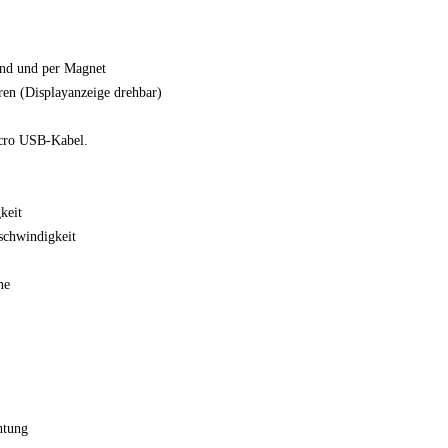
and und per Magnet
ren (Displayanzeige drehbar)
icro USB-Kabel.
keit
schwindigkeit
ne
htung