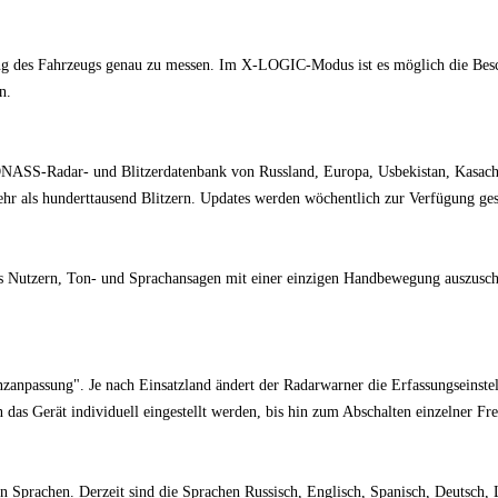
ung des Fahrzeugs genau zu messen. Im X-LOGIC-Modus ist es möglich die Bes
n.
NASS-Radar- und Blitzerdatenbank von Russland, Europa, Usbekistan, Kasachs
hr als hunderttausend Blitzern. Updates werden wöchentlich zur Verfügung gest
es Nutzern, Ton- und Sprachansagen mit einer einzigen Handbewegung auszusch
anpassung". Je nach Einsatzland ändert der Radarwarner die Erfassungseinstel
n das Gerät individuell eingestellt werden, bis hin zum Abschalten einzelner F
 Sprachen. Derzeit sind die Sprachen Russisch, Englisch, Spanisch, Deutsch, 