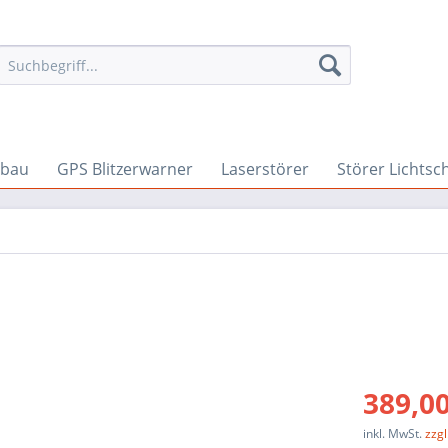
nbau
GPS Blitzerwarner
Laserstörer
Störer Lichtsc
389,00
inkl. MwSt.
zzg