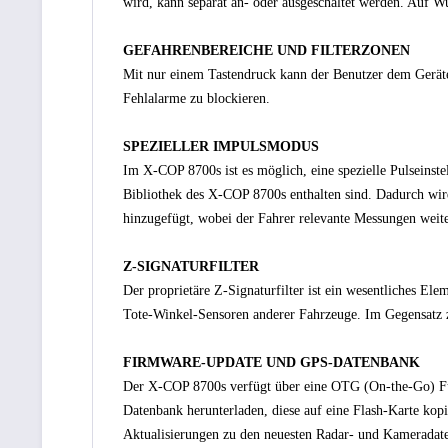
wird, kann separat an- oder ausgeschaltet werden. Auf Wu
GEFAHRENBEREICHE UND FILTERZONEN
Mit nur einem Tastendruck kann der Benutzer dem Geräte
Fehlalarme zu blockieren.
SPEZIELLER IMPULSMODUS
Im X-COP 8700s ist es möglich, eine spezielle Pulseinste
Bibliothek des X-COP 8700s enthalten sind. Dadurch wird
hinzugefügt, wobei der Fahrer relevante Messungen weit
Z-SIGNATURFILTER
Der proprietäre Z-Signaturfilter ist ein wesentliches El
Tote-Winkel-Sensoren anderer Fahrzeuge. Im Gegensatz zu
FIRMWARE-UPDATE UND GPS-DATENBANK
Der X-COP 8700s verfügt über eine OTG (On-the-Go) Fu
Datenbank herunterladen, diese auf eine Flash-Karte kop
Aktualisierungen zu den neuesten Radar- und Kameradat