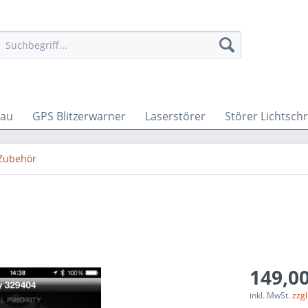
bau
GPS Blitzerwarner
Laserstörer
Störer Lichtsch
 Zubehör
149,00
inkl. MwSt.
zzg