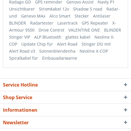
Radago GO
GPS reminder
Genovo Assist
Navty P1
Unsichtbarer
Stromkabel 12v
Shadow 5 road
Radar-
und
Genevo MAx
Alco Smart
Stecker
Antilaser
BLINDER
Radartester
Lasertrack
GPS Repeater
X-
Armour 9500
Drive Control
VALENTINE ONE
BLINDER
Stinger VIP
ALP Bluetooth
glattes kabel
Neoline X-
COP
Update Chip für
Alert Road
Stinger DSI mit
Alert Road v3
Sonnenblendenha
Neoline X-COP
Spiralkabel für
Einbauadarwarne
Service Hotline
Shop Service
Informationen
Newsletter