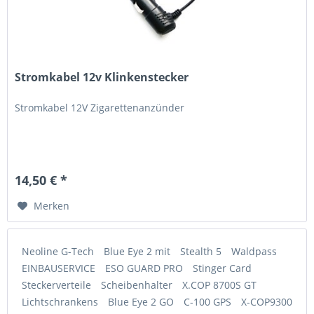
Stromkabel 12v Klinkenstecker
Stromkabel 12V Zigarettenanzünder
14,50 € *
Merken
Neoline G-Tech
Blue Eye 2 mit
Stealth 5
Waldpass
EINBAUSERVICE
ESO GUARD PRO
Stinger Card
Steckerverteile
Scheibenhalter
X.COP 8700S GT
Lichtschrankens
Blue Eye 2 GO
C-100 GPS
X-COP9300