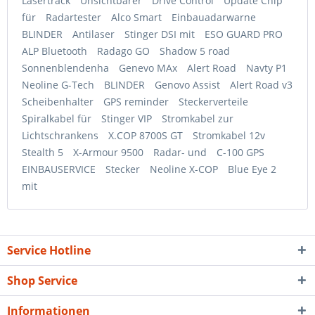
Lasertrack
Unsichtbarer
Drive Control
Update Chip
für
Radartester
Alco Smart
Einbauadarwarne
BLINDER
Antilaser
Stinger DSI mit
ESO GUARD PRO
ALP Bluetooth
Radago GO
Shadow 5 road
Sonnenblendenha
Genevo MAx
Alert Road
Navty P1
Neoline G-Tech
BLINDER
Genovo Assist
Alert Road v3
Scheibenhalter
GPS reminder
Steckerverteile
Spiralkabel für
Stinger VIP
Stromkabel zur
Lichtschrankens
X.COP 8700S GT
Stromkabel 12v
Stealth 5
X-Armour 9500
Radar- und
C-100 GPS
EINBAUSERVICE
Stecker
Neoline X-COP
Blue Eye 2
mit
Service Hotline
Shop Service
Informationen