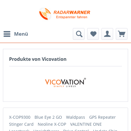
Menü
Produkte von Vicovation
X-COP9300
Blue Eye 2 GO
Waldpass
GPS Repeater
Stinger Card
Neoline X-COP
VALENTINE ONE